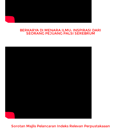
BERKARYA DI MENARA ILMU: INSPIRASI DARI
SEORANG PEJUANG PALSI SEREBRUM
Sorotan Majlis Pelancaran Indeks Relevan Perpustakaaan