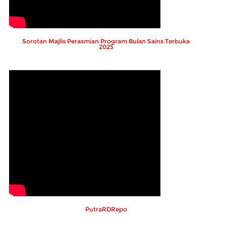
Sorotan Majlis Perasmian Program Bulan Sains Terbuka
2025
PutraRDRepo