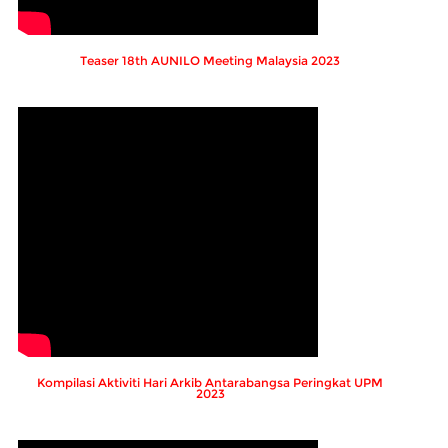
Teaser 18th AUNILO Meeting Malaysia 2023
Kompilasi Aktiviti Hari Arkib Antarabangsa Peringkat UPM
2023