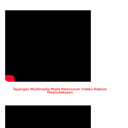
Tayangan Multimedia Majlis Pelancaran Indeks Relevan
Perpustakaaan