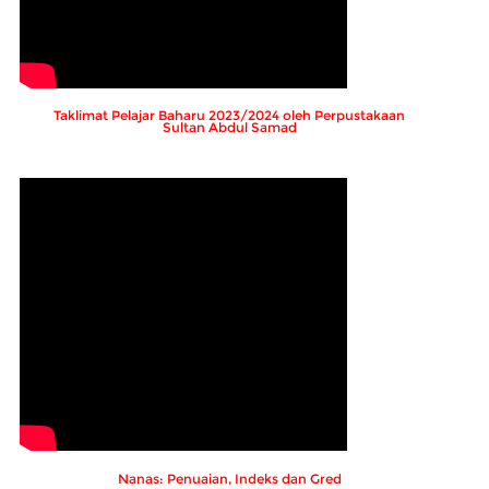
Taklimat Pelajar Baharu 2023/2024 oleh Perpustakaan
Sultan Abdul Samad
Nanas: Penuaian, Indeks dan Gred