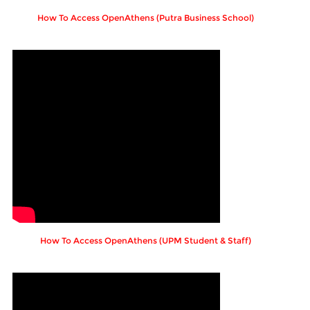
How To Access OpenAthens (Putra Business School)
How To Access OpenAthens (UPM Student & Staff)