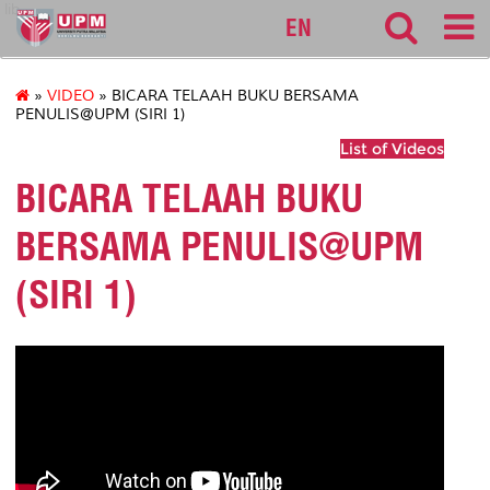
lib
EN
»
VIDEO
» BICARA TELAAH BUKU BERSAMA
PENULIS@UPM (SIRI 1)
List of Videos
BICARA TELAAH BUKU
BERSAMA PENULIS@UPM
(SIRI 1)