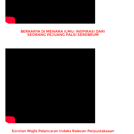
BERKARYA DI MENARA ILMU: INSPIRASI DARI
SEORANG PEJUANG PALSI SEREBRUM
Sorotan Majlis Pelancaran Indeks Relevan Perpustakaaan