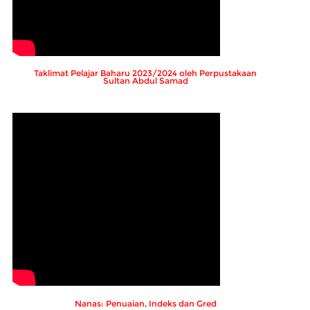
Taklimat Pelajar Baharu 2023/2024 oleh Perpustakaan
Sultan Abdul Samad
Nanas: Penuaian, Indeks dan Gred