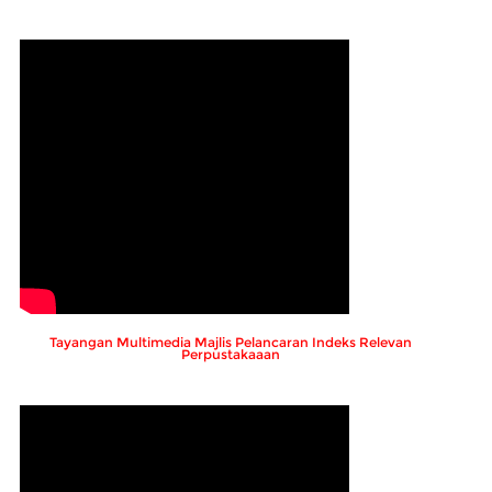
Tayangan Multimedia Majlis Pelancaran Indeks Relevan
Perpustakaaan