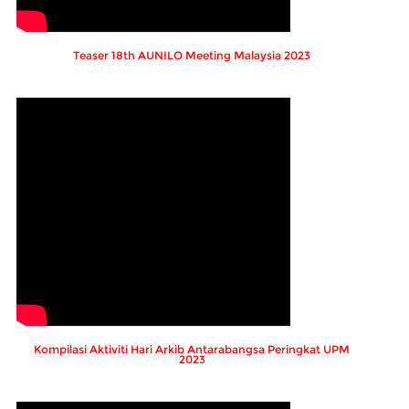
Teaser 18th AUNILO Meeting Malaysia 2023
Kompilasi Aktiviti Hari Arkib Antarabangsa Peringkat UPM
2023