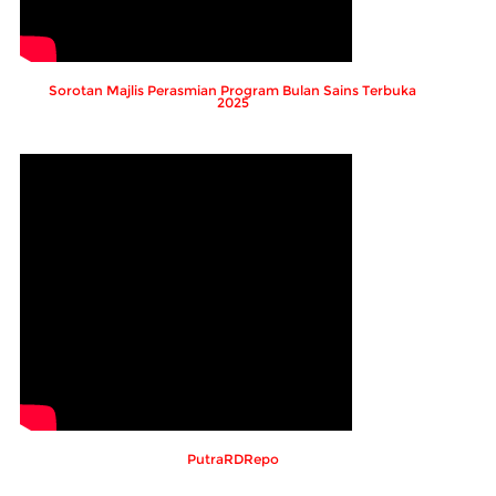
Sorotan Majlis Perasmian Program Bulan Sains Terbuka
2025
PutraRDRepo