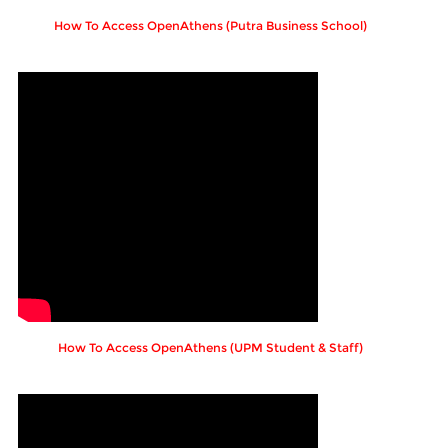
How To Access OpenAthens (Putra Business School)
How To Access OpenAthens (UPM Student & Staff)