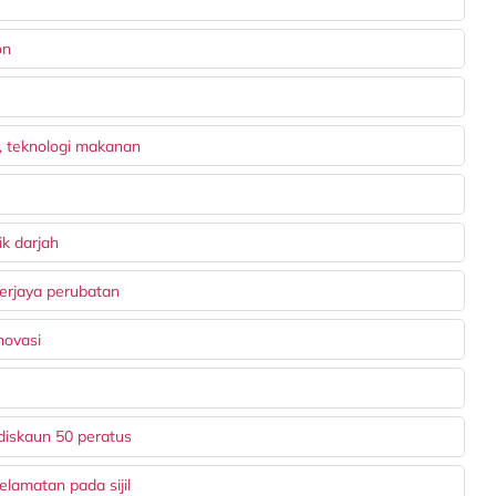
on
, teknologi makanan
ik darjah
erjaya perubatan
novasi
diskaun 50 peratus
lamatan pada sijil