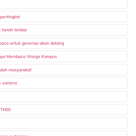
pertingkat
 tanah terbiar
aca untuk generasi akan datang
daya Membaca Warga Kampus
alah masyarakat'
k sastera
 TN50