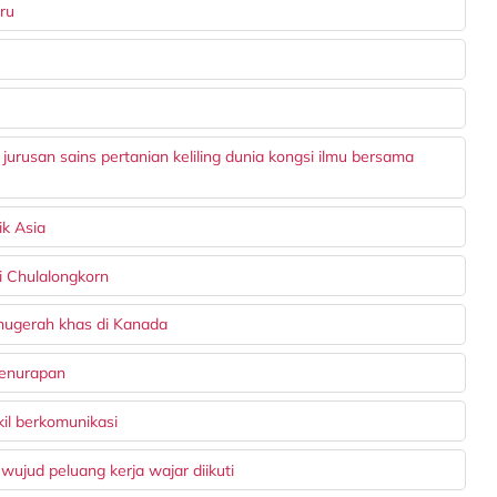
ru
jurusan sains pertanian keliling dunia kongsi ilmu bersama
ik Asia
i Chulalongkorn
nugerah khas di Kanada
penurapan
kil berkomunikasi
 wujud peluang kerja wajar diikuti