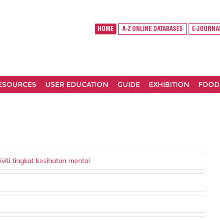
HOME
A-Z ONLINE DATABASES
E-JOURNA
RESOURCES
USER EDUCATION
GUIDE
EXHIBITION
FOOD
viti tingkat kesihatan mental