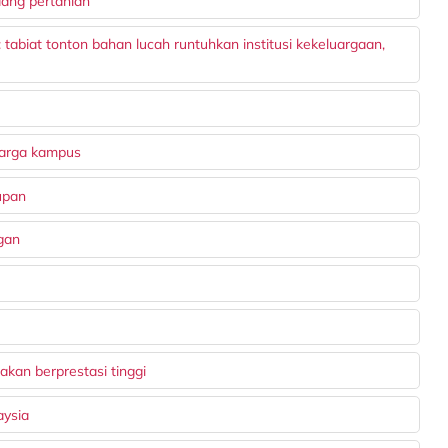
dang pertanian
tabiat tonton bahan lucah runtuhkan institusi kekeluargaan,
warga kampus
upan
gan
kan berprestasi tinggi
aysia