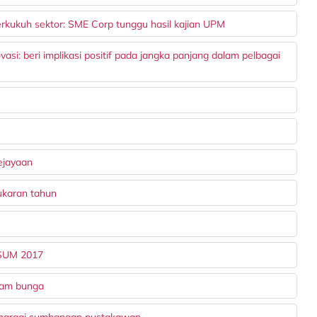
rkukuh sektor: SME Corp tunggu hasil kajian UPM
si: beri implikasi positif pada jangka panjang dalam pelbagai
kejayaan
ukaran tahun
ASUM 2017
nam bunga
, hargai sumbangan pustakawan