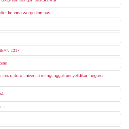
itar kepada warga kampus
 ASEAN 2017
osis
ian: antara universiti mengungguli penyelidikan negara
MQA
pus