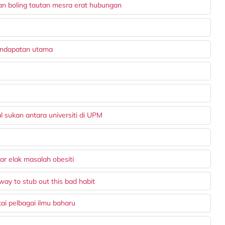
an boling tautan mesra erat hubungan
pendapatan utama
 sukan antara universiti di UPM
k
r elak masalah obesiti
way to stub out this bad habit
i pelbagai ilmu baharu