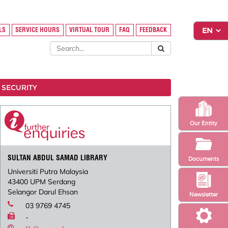
LS
SERVICE HOURS
VIRTUAL TOUR
FAQ
FEEDBACK
 SECURITY
Our Entity
SULTAN ABDUL SAMAD LIBRARY
Documents
Universiti Putra Malaysia
43400 UPM Serdang
Selangor Darul Ehsan
Newsletter
03 9769 4745
-