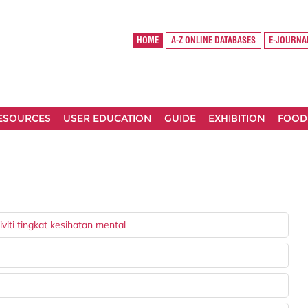
HOME
A-Z ONLINE DATABASES
E-JOURNA
RESOURCES
USER EDUCATION
GUIDE
EXHIBITION
FOOD
viti tingkat kesihatan mental