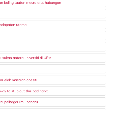
an boling tautan mesra erat hubungan
pendapatan utama
 sukan antara universiti di UPM
k
r elak masalah obesiti
way to stub out this bad habit
i pelbagai ilmu baharu