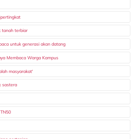
pertingkat
 tanah terbiar
aca untuk generasi akan datang
daya Membaca Warga Kampus
alah masyarakat'
k sastera
 TN50