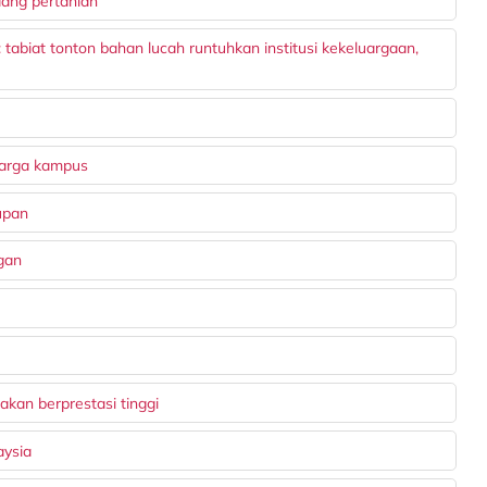
dang pertanian
tabiat tonton bahan lucah runtuhkan institusi kekeluargaan,
warga kampus
upan
gan
kan berprestasi tinggi
aysia