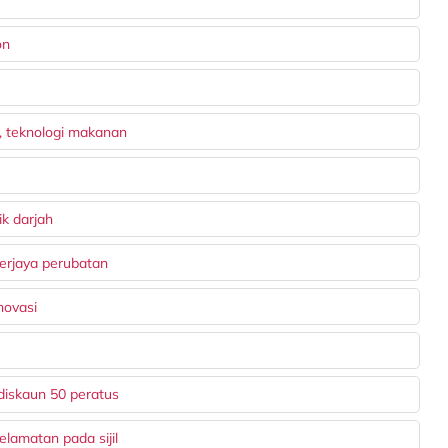
on
, teknologi makanan
ik darjah
erjaya perubatan
novasi
diskaun 50 peratus
lamatan pada sijil