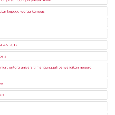
itar kepada warga kampus
 ASEAN 2017
osis
ian: antara universiti mengungguli penyelidikan negara
MQA
pus