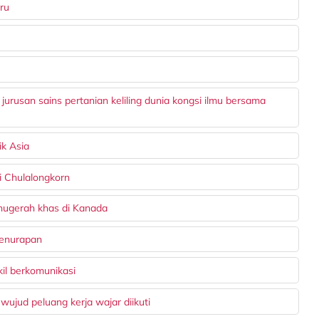
ru
jurusan sains pertanian keliling dunia kongsi ilmu bersama
ik Asia
i Chulalongkorn
nugerah khas di Kanada
penurapan
kil berkomunikasi
 wujud peluang kerja wajar diikuti