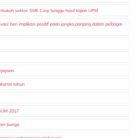
rkukuh sektor: SME Corp tunggu hasil kajian UPM
si: beri implikasi positif pada jangka panjang dalam pelbagai
kejayaan
ukaran tahun
ASUM 2017
nam bunga
, hargai sumbangan pustakawan