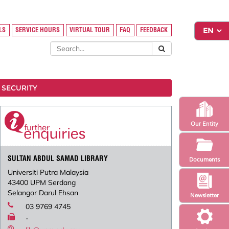
LS
SERVICE HOURS
VIRTUAL TOUR
FAQ
FEEDBACK
 SECURITY
Our Entity
SULTAN ABDUL SAMAD LIBRARY
Documents
Universiti Putra Malaysia
43400 UPM Serdang
Selangor Darul Ehsan
Newsletter
03 9769 4745
-