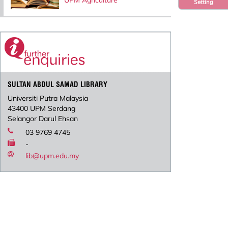
UPM Agriculture
Setting
SULTAN ABDUL SAMAD LIBRARY
Universiti Putra Malaysia
43400 UPM Serdang
Selangor Darul Ehsan
03 9769 4745
-
lib@upm.edu.my