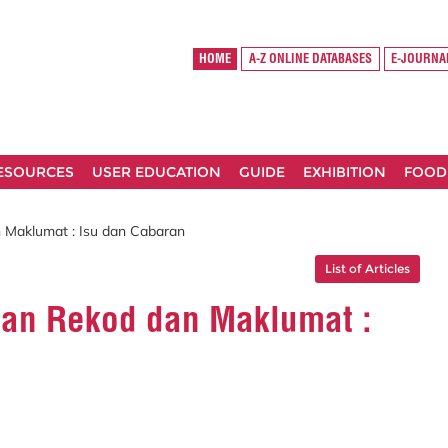
HOME
A-Z ONLINE DATABASES
E-JOURNA
RESOURCES
USER EDUCATION
GUIDE
EXHIBITION
FOOD
 Maklumat : Isu dan Cabaran
List of Articles
san Rekod dan Maklumat :