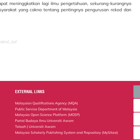
at meninggkatkan lagi ilmu pengetahuan, sekurang-kurangnya
yarakat yang cakna tentang pentingnya pengurusan rekod dan
airul_zul
EXTERNAL LINKS
Malaysian Qualifications Agency (MQA)
Public Service Department of Malaysia
Malaysia Open Science Platform (MOSP)
Portal Budaya Ilmu Universiti Awam
Telaah | Universiti Awam
Malaysia Scholarly Publishing System and Repository (MySitasi)