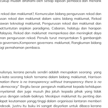
cukup mudah difahami oleh setiap lapisan pembaca dan menarik
tu rekod dan maklumat?, Kemunculan bidang pengurusan rekod dan
usan rekod dan maklumat dalam sains bidang maklumat, Rekod
lawan teknologi maklumat, Pengurusan rekod dan maklumat dan
mat:tuntutan anjakan paradigma, Cabaran, halatuju dan harapan
Malaysia, Rekod dan maklumat memperkasa dan meningkat daya
nan pengurusan rekod. Penulis turut menyertakan 5 gambarajah
ama governans,Komponen governans maklumat, Rangkuman bidang
 lagi pemahaman pembaca.
enulisnya, kerana penulis sendiri adalah merupakan seorang yang
-kata seorang tokoh ternama dalam bidang maklumat, Harrison
ation there is no transparency; without transparency there is no
o democracy.
” Begitu besar pengaruh maklumat kepada kehidupan
nyelamat dan juga musuh jika jatuh kepada pihak yang tidak
urus dengan sebaik-baiknya.
Meskipun maklumat itu penting dan
pat keutamaan yangg tinggi dalam organisasi lantaran memberi
endesak.
Justru itu buku ini sangat disyorkan untuk dibaca kerana