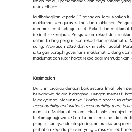
ilmiah melalui persembahan dan gaya bahasa yang 
untuk dibaca.
Ia dibahagikan kepada 12 bahagian. Iaitu Apakah i
maklumat, Mengurus rekod dan maklumat, Pengur
dan maklumat sebagai aset, Rekod dan maklumat 
inisiatif e-kerajaan, Pengurusan rekod dan maklu
dalam bidang pengurusan rekod dan maklumat di 
saing, Wawasan 2020 dan akhir sekali adalah Pera
iaitu gambarajah governans maklumat, Bidang ut
maklumat dan Kitar hayat rekod bagi memudahkan
Kesimpulan
Buku ini digarap dengan baik secara ilmiah oleh p
berwibawa dalam bidangnya. Dengan memetik kata
Mwakyembe. Menurutnya “
Without access to inform
accountability and without accountability there is n
manusia. Maklumat dalam rekod boleh menjadi pe
bertanggungjawab. Oleh itu maklumat hendaklah di
pengurusannya adalah genting, namun kurang menda
perhatian kepada perkara yang dirasakan lebih m