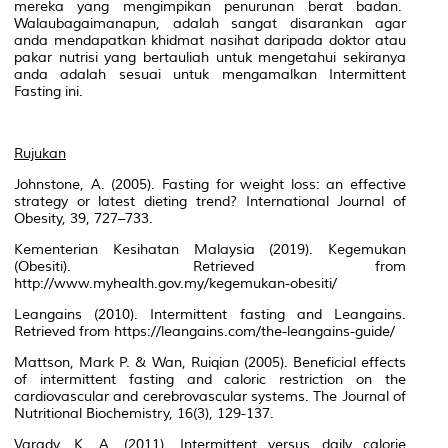
mereka yang mengimpikan penurunan berat badan.
Walaubagaimanapun, adalah sangat disarankan agar
anda mendapatkan khidmat nasihat daripada doktor atau
pakar nutrisi yang bertauliah untuk mengetahui sekiranya
anda adalah sesuai untuk mengamalkan
Intermittent
Fasting
ini.
Rujukan
Johnstone, A. (2005). Fasting for weight loss: an effective
strategy or latest dieting trend?
International Journal of
Obesity, 39
, 727–733.
Kementerian Kesihatan Malaysia (2019). Kegemukan
(Obesiti). Retrieved from
http://www.myhealth.gov.my/kegemukan-obesiti/
Leangains (2010). Intermittent fasting and Leangains.
Retrieved from https://leangains.com/the-leangains-guide/
Mattson, Mark P. & Wan, Ruiqian (2005). Beneficial effects
of intermittent fasting and caloric restriction on the
cardiovascular and cerebrovascular systems.
The Journal of
Nutritional Biochemistry, 16
(3), 129-137.
Varady, K. A. (2011). Intermittent versus daily calorie