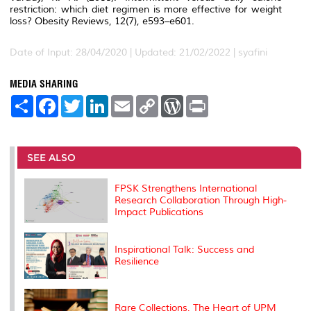
restriction: which diet regimen is more effective for weight
loss?
Obesity Reviews, 12
(7), e593–e601.
Date of Input: 28/04/2020 | Updated: 21/02/2022 | syafini
MEDIA SHARING
S
F
T
L
E
C
W
P
h
a
w
i
m
o
o
r
a
c
i
n
a
p
r
i
r
e
t
k
i
y
d
n
e
b
t
e
l
L
P
t
o
e
d
i
r
SEE ALSO
o
r
I
n
e
k
n
k
s
FPSK Strengthens International
s
Research Collaboration Through High-
Impact Publications
Inspirational Talk: Success and
Resilience
Rare Collections, The Heart of UPM