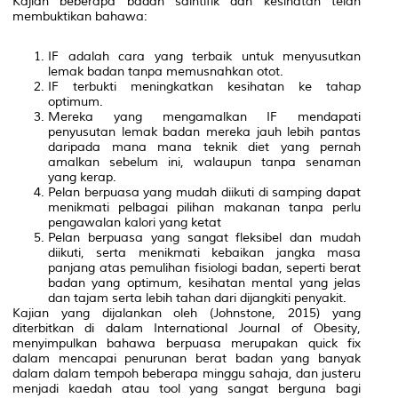
Kajian beberapa badan saintifik dan kesihatan telah
membuktikan bahawa:
IF adalah cara yang terbaik untuk menyusutkan
lemak badan tanpa memusnahkan otot.
IF terbukti meningkatkan kesihatan ke tahap
optimum.
Mereka yang mengamalkan IF mendapati
penyusutan lemak badan mereka jauh lebih pantas
daripada mana mana teknik diet yang pernah
amalkan sebelum ini, walaupun tanpa senaman
yang kerap.
Pelan berpuasa yang mudah diikuti di samping dapat
menikmati pelbagai pilihan makanan tanpa perlu
pengawalan kalori yang ketat
Pelan berpuasa yang sangat fleksibel dan mudah
diikuti, serta menikmati kebaikan jangka masa
panjang atas pemulihan fisiologi badan, seperti berat
badan yang optimum, kesihatan mental yang jelas
dan tajam serta lebih tahan dari dijangkiti penyakit.
Kajian yang dijalankan oleh (Johnstone, 2015) yang
diterbitkan di dalam
International Journal of Obesity
,
menyimpulkan bahawa berpuasa merupakan
quick fix
dalam mencapai penurunan berat badan yang banyak
dalam dalam tempoh beberapa minggu sahaja, dan justeru
menjadi kaedah atau
tool
yang sangat berguna bagi