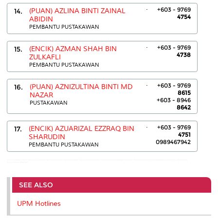
.
+603 - 9769
14.
(PUAN) AZLINA BINTI ZAINAL
4754
ABIDIN
PEMBANTU PUSTAKAWAN
.
+603 - 9769
15.
(ENCIK) AZMAN SHAH BIN
4738
ZULKAFLI
PEMBANTU PUSTAKAWAN
.
+603 - 9769
16.
(PUAN) AZNIZULTINA BINTI MD
8615
NAZAR
+603 - 8946
PUSTAKAWAN
8642
.
+603 - 9769
17.
(ENCIK) AZUARIZAL EZZRAQ BIN
4751
SHARUDIN
0989467942
PEMBANTU PUSTAKAWAN
AKIZA ROSWATI BINTI ABDULLAH:03-89472361 AZARIAH BINTI HASHIM:03-89472321 AZILA BINTI MOHD AMANUDDIN:03-89468641 AZNIZULTINA BINTI MD NAZAR:03-89468642 AZUARIZAL EZZRAQ BIN
SHARUDIN:09 89467942
SEE ALSO
UPM Hotlines