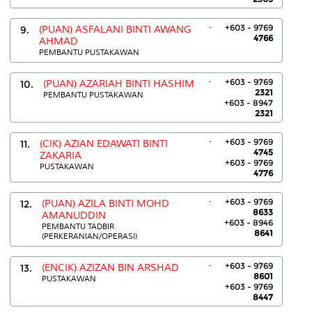
.
+603 - 9769
9.
(PUAN) ASFALANI BINTI AWANG
4766
AHMAD
PEMBANTU PUSTAKAWAN
.
+603 - 9769
10.
(PUAN) AZARIAH BINTI HASHIM
2321
PEMBANTU PUSTAKAWAN
+603 - 8947
2321
.
+603 - 9769
11.
(CIK) AZIAN EDAWATI BINTI
4745
ZAKARIA
+603 - 9769
PUSTAKAWAN
4776
.
+603 - 9769
12.
(PUAN) AZILA BINTI MOHD
8633
AMANUDDIN
+603 - 8946
PEMBANTU TADBIR
8641
(PERKERANIAN/OPERASI)
.
+603 - 9769
13.
(ENCIK) AZIZAN BIN ARSHAD
8601
PUSTAKAWAN
+603 - 9769
8447