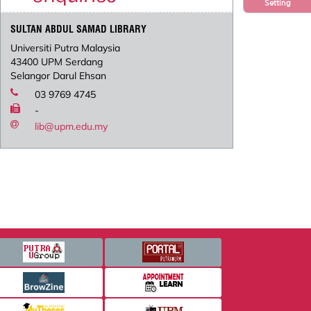
Setting
SULTAN ABDUL SAMAD LIBRARY
Universiti Putra Malaysia
43400 UPM Serdang
Selangor Darul Ehsan
03 9769 4745
-
lib@upm.edu.my