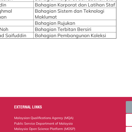
din
Bahagian Korporat dan Latihan Staf
Iqhmal
Bahagian Sistem dan Teknologi
man
Maklumat
Bahagian Rujukan
 Noh
Bahagian Terbitan Bersiri
d Saifuddin
Bahagian Pembangunan Koleksi
EXTERNAL LINKS
Malaysian Qualifications Agency (MQA)
Public Service Department of Malaysia
Malaysia Open Science Platform (MOSP)