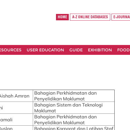
HOME
A-Z ONLINE DATABASES
E-JOURNA
RESOURCES
USER EDUCATION
GUIDE
EXHIBITION
FOOD
Bahagian Perkhidmatan dan
@Aishah Amran
Penyelidikan Maklumat
Bahagian Sistem dan Teknologi
ni
Maklumat
Bahagian Perkhidmatan dan
Jamali
Penyelidikan Maklumat
Ruslan
Bahagian Korporat dan Latihan Staf