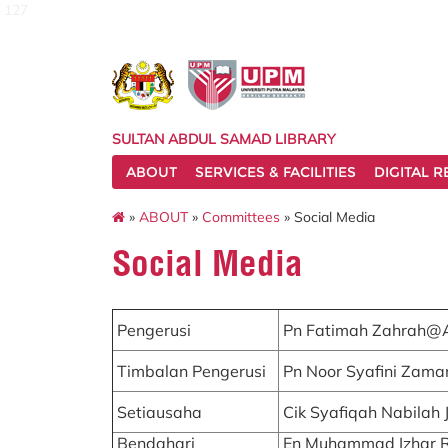
127
SULTAN ABDUL SAMAD LIBRARY
ABOUT
SERVICES & FACILITIES
DIGITAL 
»
ABOUT
»
Committees
» Social Media
Social Media
Pengerusi
Pn Fatimah Zahrah
Timbalan Pengerusi
Pn Noor Syafini Zama
Setiausaha
Cik Syafiqah Nabilah 
Bendahari
En Muhammad Izhar 