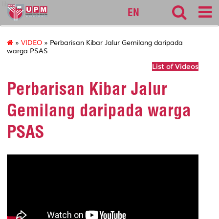
lib
EN
»
VIDEO
» Perbarisan Kibar Jalur Gemilang daripada
warga PSAS
List of Videos
Perbarisan Kibar Jalur
Gemilang daripada warga
PSAS