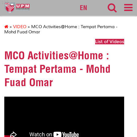
127
EN
»
VIDEO
» MCO Activities@Home : Tempat Pertama -
Mohd Fuad Omar
List of Videos
MCO Activities@Home :
Tempat Pertama - Mohd
Fuad Omar