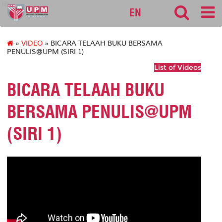
lib
EN
»
VIDEO
» BICARA TELAAH BUKU BERSAMA
PENULIS@UPM (SIRI 1)
List of Videos
BICARA TELAAH BUKU
BERSAMA PENULIS@UPM
(SIRI 1)