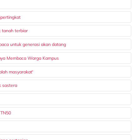
pertingkat
 tanah terbiar
aca untuk generasi akan datang
daya Membaca Warga Kampus
alah masyarakat'
k sastera
 TN50