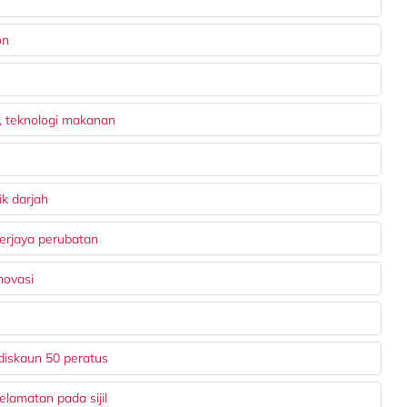
on
, teknologi makanan
ik darjah
erjaya perubatan
novasi
diskaun 50 peratus
lamatan pada sijil