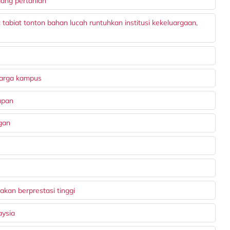
dang pertanian
tabiat tonton bahan lucah runtuhkan institusi kekeluargaan,
warga kampus
upan
gan
kan berprestasi tinggi
aysia