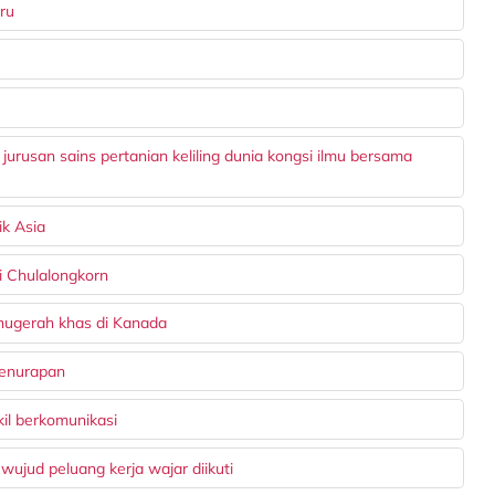
ru
jurusan sains pertanian keliling dunia kongsi ilmu bersama
ik Asia
i Chulalongkorn
nugerah khas di Kanada
penurapan
kil berkomunikasi
 wujud peluang kerja wajar diikuti