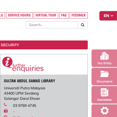
LS
SERVICE HOURS
VIRTUAL TOUR
FAQ
FEEDBACK
 SECURITY
Our Entity
SULTAN ABDUL SAMAD LIBRARY
Documents
Universiti Putra Malaysia
43400 UPM Serdang
Selangor Darul Ehsan
Newsletter
03 9769 4745
-