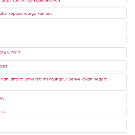
itar kepada warga kampus
 ASEAN 2017
osis
ian: antara universiti mengungguli penyelidikan negara
MQA
pus