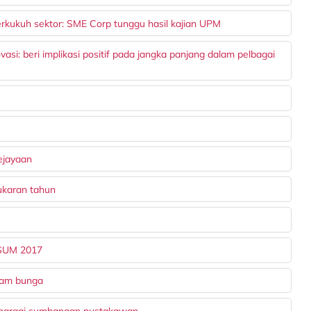
rkukuh sektor: SME Corp tunggu hasil kajian UPM
si: beri implikasi positif pada jangka panjang dalam pelbagai
kejayaan
ukaran tahun
ASUM 2017
nam bunga
, hargai sumbangan pustakawan