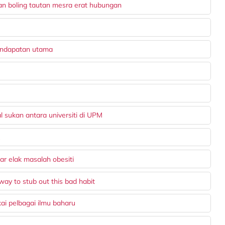
an boling tautan mesra erat hubungan
pendapatan utama
 sukan antara universiti di UPM
k
r elak masalah obesiti
way to stub out this bad habit
i pelbagai ilmu baharu