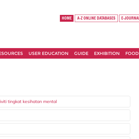
HOME
A-Z ONLINE DATABASES
E-JOURNA
RESOURCES
USER EDUCATION
GUIDE
EXHIBITION
FOOD
viti tingkat kesihatan mental