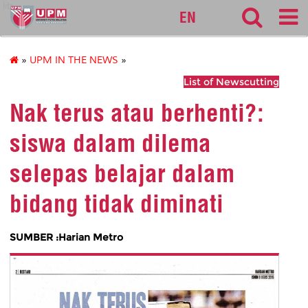
lib
EN
»
UPM IN THE NEWS
»
List of Newscutting
Nak terus atau berhenti?:
siswa dalam dilema
selepas belajar dalam
bidang tidak diminati
SUMBER :Harian Metro