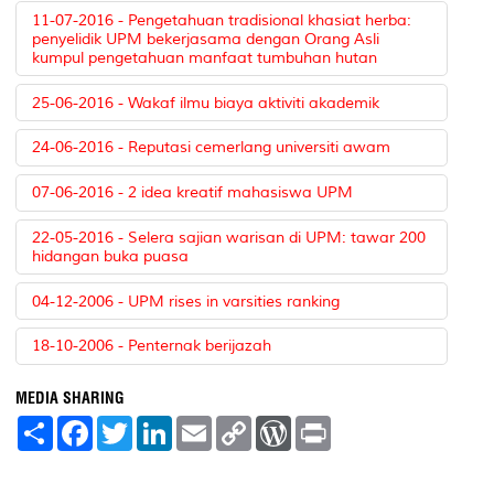
11-07-2016 - Pengetahuan tradisional khasiat herba:
penyelidik UPM bekerjasama dengan Orang Asli
kumpul pengetahuan manfaat tumbuhan hutan
25-06-2016 - Wakaf ilmu biaya aktiviti akademik
24-06-2016 - Reputasi cemerlang universiti awam
07-06-2016 - 2 idea kreatif mahasiswa UPM
22-05-2016 - Selera sajian warisan di UPM: tawar 200
hidangan buka puasa
04-12-2006 - UPM rises in varsities ranking
18-10-2006 - Penternak berijazah
MEDIA SHARING
S
F
T
L
E
C
W
P
h
a
w
i
m
o
o
r
a
c
i
n
a
p
r
i
r
e
t
k
i
y
d
n