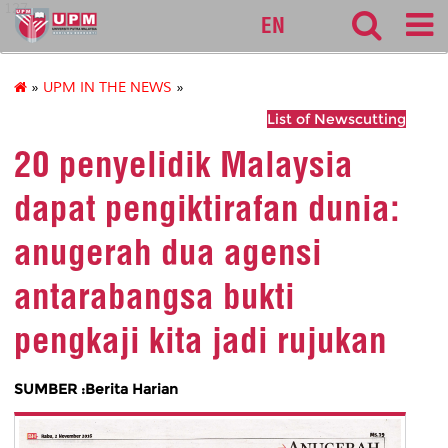
127
EN
»
UPM IN THE NEWS
»
List of Newscutting
20 penyelidik Malaysia
dapat pengiktirafan dunia:
anugerah dua agensi
antarabangsa bukti
pengkaji kita jadi rujukan
SUMBER :Berita Harian