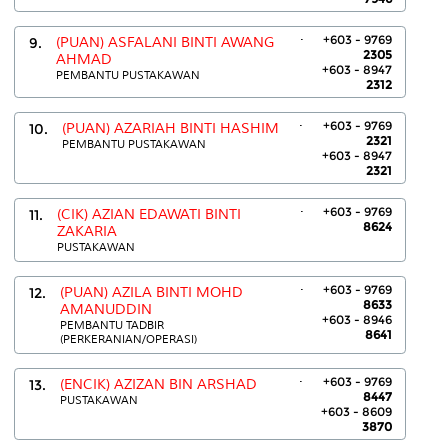
.
+603 - 9769
9.
(PUAN) ASFALANI BINTI AWANG
2305
AHMAD
+603 - 8947
PEMBANTU PUSTAKAWAN
2312
.
+603 - 9769
10.
(PUAN) AZARIAH BINTI HASHIM
2321
PEMBANTU PUSTAKAWAN
+603 - 8947
2321
.
+603 - 9769
11.
(CIK) AZIAN EDAWATI BINTI
8624
ZAKARIA
PUSTAKAWAN
.
+603 - 9769
12.
(PUAN) AZILA BINTI MOHD
8633
AMANUDDIN
+603 - 8946
PEMBANTU TADBIR
8641
(PERKERANIAN/OPERASI)
.
+603 - 9769
13.
(ENCIK) AZIZAN BIN ARSHAD
8447
PUSTAKAWAN
+603 - 8609
3870