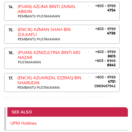
.
+603 - 9769
14.
(PUAN) AZLINA BINTI ZAINAL
4754
ABIDIN
PEMBANTU PUSTAKAWAN
.
+603 - 9769
15.
(ENCIK) AZMAN SHAH BIN
4738
ZULKAFLI
PEMBANTU PUSTAKAWAN
.
+603 - 9769
16.
(PUAN) AZNIZULTINA BINTI MD
8615
NAZAR
+603 - 8946
PUSTAKAWAN
8642
.
+603 - 9769
17.
(ENCIK) AZUARIZAL EZZRAQ BIN
4751
SHARUDIN
0989467942
PEMBANTU PUSTAKAWAN
AKIZA ROSWATI BINTI ABDULLAH:03-89472361 AMIR HAFIZAN BIN MD SAMURI:89467946 ASFALANI BINTI AWANG AHMAD:03-89472312 AZARIAH BINTI HASHIM:03-89472321 AZILA BINTI MOHD
AMANUDDIN:03-89468641 AZIZAN BIN ARSHAD:03-86093870 AZNIZULTINA BINTI MD NAZAR:03-89468642 AZUARIZAL EZZRAQ BIN SHARUDIN:09 89467942
SEE ALSO
UPM Hotlines