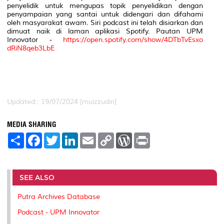
penyelidik untuk mengupas topik penyelidikan dengan
penyampaian yang santai untuk didengari dan difahami
oleh masyarakat awam. Siri podcast ini telah disiarkan dan
dimuat naik di laman aplikasi Spotify. Pautan UPM
Innovator -
https://open.spotify.com/show/4DTbTvEsxo
dRiN8qeb3LbE
Updated:: 19/07/2024 [muizzudin]
MEDIA SHARING
S
F
T
L
E
C
W
P
h
a
w
i
m
o
o
r
a
c
i
n
a
p
r
i
r
e
t
k
i
y
d
n
e
b
t
e
l
L
P
t
o
e
d
i
r
SEE ALSO
o
r
I
n
e
k
n
k
s
Putra Archives Database
s
Podcast - UPM Innovator